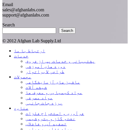
Email
sales@afghanlabs.com
support@afghanlabs.com
Search
Search
© 2012 Afghan Lab Supply.Ltd
Close
ارتباط با ما
Menu
خدمات
پشتیبانی و خدمات پس از فروش
دوره های آموزشی
طراحی لابراتوار
محصولات
ماشین های آزمایشگاهی
شیشه آلات
مواد کیمیایی و معرف ها
مواد مصرفی
پرزه جات جانبی
صنایع
فرآوری و استخراج فلزات
نفت، گاز و پتروشیمی
تصفیه آب و فاضلاب
مواد غذایی و دوایی