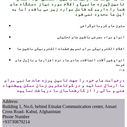
تامین (پرزه جانبی) و اقلام مورد نیاز
دستگاه های
شما را داریم که شامل موارد زیر می باشد، اما به
این ها محدود نمی شود
ستون های کروماتوگرافی
انواع مواد مصرفی ماشین های تحلیلی
اقلام الکترونیکی برای تعویض قطعات الکترونیکی ماشین ها
انواع شیرآلات، اتصالات، هادی ها، نرم افزارها و ماژول های
فرمت
…و
درخواست های خود را جهت تامین پرزه جات جانبی برای
ما ارسال نمائید و در کوتاهترین زمان ممکن پیشنهاد
فنی و مالی را از کارشناسان ما دریافت نمایید
Address:
Building 1, No.6, behind Etisalat Communication center, Ansari
Cross Road- Kabul, Afghanistan
Phone Number
+93730879214